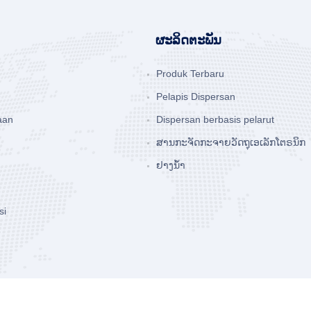
ຜະລິດຕະພັນ
Produk Terbaru
Pelapis Dispersan
aan
Dispersan berbasis pelarut
ສານກະຈັດກະຈາຍວັດຖຸເອເລັກໂຕຣນິກ
ຢາງນໍ້າ
si