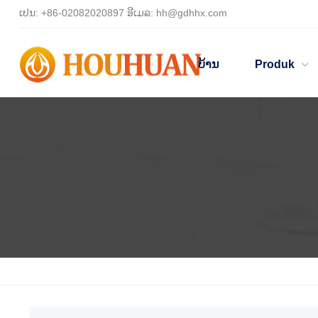
ເປນ:
+86-02082020897
ອີເມລ:
hh@gdhhx.com
ບ້ານ
Produk
ບ້ານ
ຜະລິດຕະພັນ
HH2800