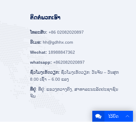
ຕິດຕໍ່ພວກເຮົາ
ໂທລະສັບ:
+86 02082020897
ອີເມລ:
hh@gdhhx.com
Wechat:
18988847362
whatsapp:
+862082020897
ຊົ່ວໂມງເຮັດວຽກ:
ຊົ່ວໂມງເຮັດວຽກ: ວັນຈັນ – ວັນສຸກ
8.00 ເຊົ້າ – 6.00 ແລງ
ທີ່ຢູ່
: ທີ່ຢູ່: ແຂວງກວາງຕົງ, ສາທາລະນະລັດປະຊາຊົນ
ຈີນ
ໄວ້ບົດ
ກ່ຽວກັບພວກເຮົາ
ຕິດຕໍ່ພວກເຮົາ
Kebijakan Privasi