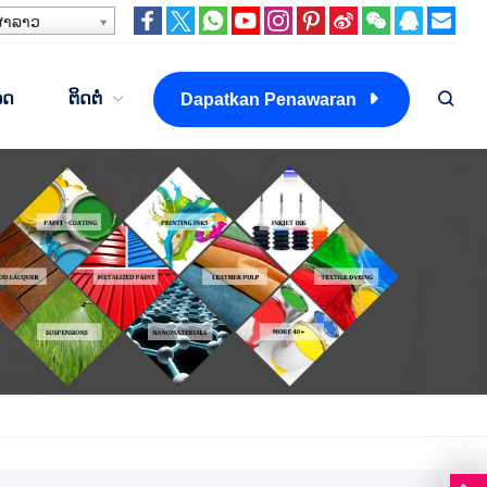
າລາວ
ລດ
ຕິດຕໍ່
Dapatkan Penawaran