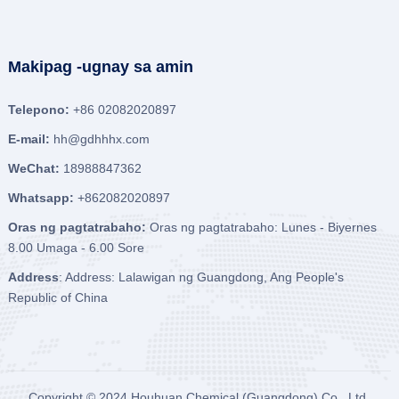
Makipag -ugnay sa amin
Telepono:
+86 02082020897
E-mail:
hh@gdhhhx.com
WeChat:
18988847362
Whatsapp:
+862082020897
Oras ng pagtatrabaho:
Oras ng pagtatrabaho: Lunes - Biyernes
8.00 Umaga - 6.00 Sore
Address
: Address: Lalawigan ng Guangdong, Ang People's
Republic of China
Copyright © 2024
Houhuan Chemical (Guangdong) Co., Ltd.