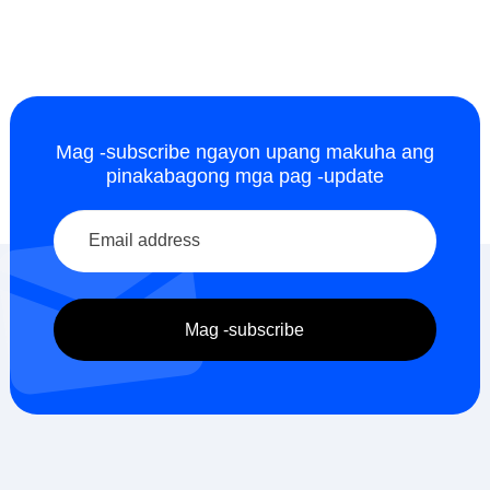
Mag -subscribe ngayon upang makuha ang
pinakabagong mga pag -update