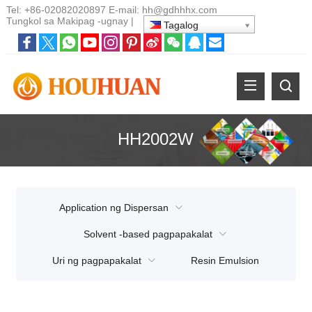
Tel:
+86-02082020897
E-mail:
hh@gdhhhx.com
Tungkol sa
Makipag -ugnay
|
Tagalog
HH2002W
Application ng Dispersan
Solvent -based pagpapakalat
Uri ng pagpapakalat
Resin Emulsion