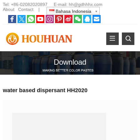
Tel:
+86-02082020897
E-mail:
hh@gdhhhx.com
About
Contact
|
Bahasa Indonesia
Download
water based dispersant HH2020