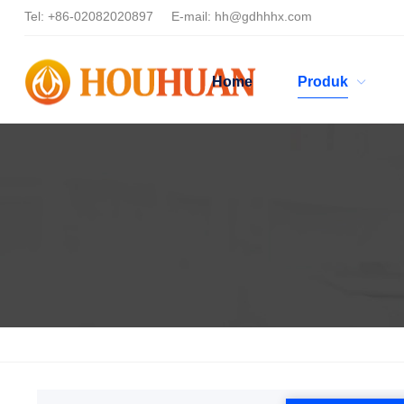
Tel:
+86-02082020897
E-mail:
hh@gdhhhx.com
Home
Produk
Home
Products
Aplikasi Dispersan
Dispersan tinta