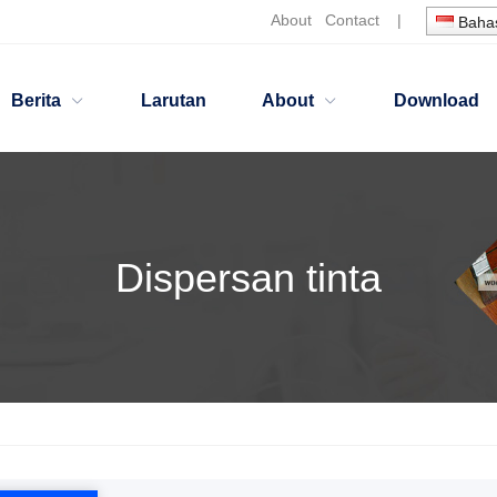
About
Contact
|
Bahas
Berita
Larutan
About
Download
Dispersan tinta