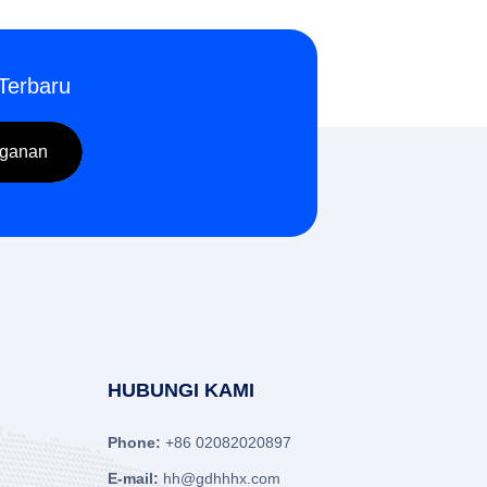
Terbaru
HUBUNGI KAMI
Phone:
+86 02082020897
E-mail:
hh@gdhhhx.com