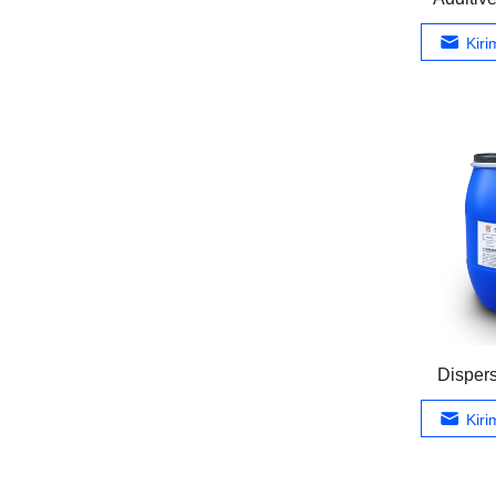
Kir
Disper
Kir