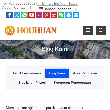
Tel:
+86-02082020897
E-mail:
hh@gdhhhx.com
About
Contact
|
Bahasa Indonesia
Blog Kami
Profil Perusahaan
Blog Kami
Area Penjualan
Kebijakan Privasi
Ketentuan Penggunaan
Memecahkan aglomerasi partikel pasta elektronik