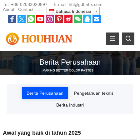
Tel:
+86-02082020897
E-mail:
hh@gdhhhx.com
About
Contact
|
Bahasa Indonesia
Berita Perusahaan
Berita Perusahaan
Pengetahuan teknis
Berita Industri
Awal yang baik di tahun 2025