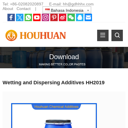
Tel:
+86-02082020897
E-mail:
hh@gdhhhx.com
About
Contact
|
Bahasa Indonesia
Download
Wetting and Dispersing Additives HH2019