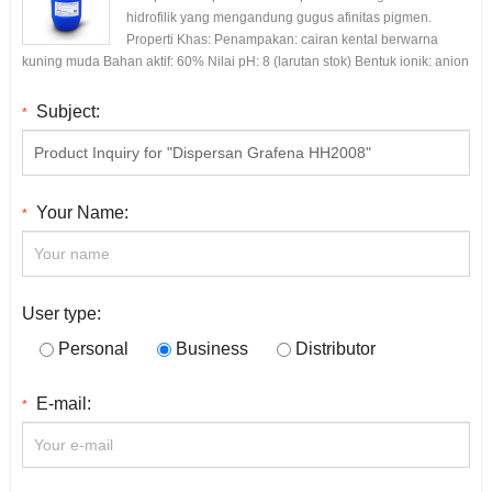
hidrofilik yang mengandung gugus afinitas pigmen.
Properti Khas: Penampakan: cairan kental berwarna
kuning muda Bahan aktif: 60% Nilai pH: 8 (larutan stok) Bentuk ionik: anion
Subject:
*
Your Name:
*
User type:
Personal
Business
Distributor
E-mail:
*