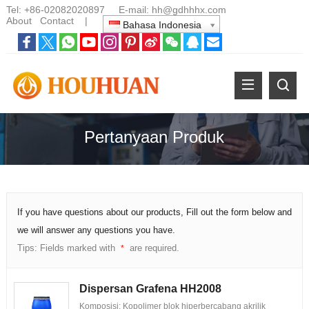
Tel:
+86-02082020897
E-mail:
hh@gdhhhx.com
About
Contact
|
Bahasa Indonesia
Pertanyaan Produk
If you have questions about our products, Fill out the form below and
we will answer any questions you have.
Tips: Fields marked with
are required.
*
Dispersan Grafena HH2008
Komposisi: Kopolimer blok hiperbercabang akrilik