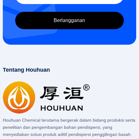
Tentang Houhuan
Houhuan Chemical terutama bergerak dalam bidang produksi serta
penelitian dan pengembangan bahan pendispersi, yang
menyediakan solusi produk aditif pendispersi penggilingan basah.