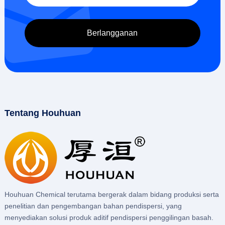
Tentang Houhuan
Houhuan Chemical terutama bergerak dalam bidang produksi serta
penelitian dan pengembangan bahan pendispersi, yang
menyediakan solusi produk aditif pendispersi penggilingan basah.