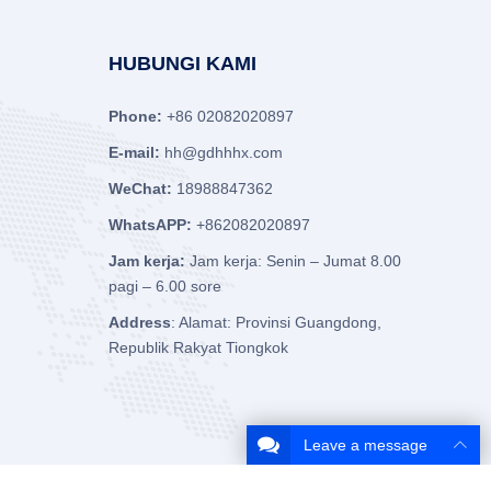
HUBUNGI KAMI
Phone:
+86 02082020897
E-mail:
hh@gdhhhx.com
WeChat:
18988847362
WhatsAPP:
+862082020897
Jam kerja:
Jam kerja: Senin – Jumat 8.00
pagi – 6.00 sore
Address
: Alamat: Provinsi Guangdong,
Republik Rakyat Tiongkok
Leave a message