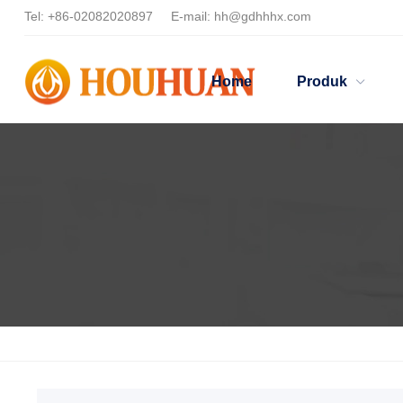
Tel:
+86-02082020897
E-mail:
hh@gdhhhx.com
Home
Produk
Home
Products
Dispersan Hiper