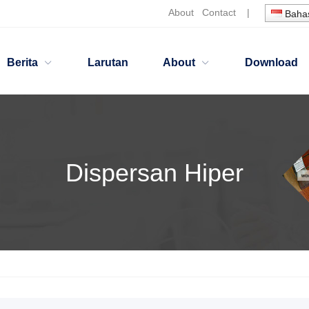
About
Contact
|
Bahas
Berita
Larutan
About
Download
Dispersan Hiper