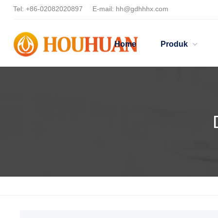
Tel:
+86-02082020897
E-mail:
hh@gdhhhx.com
Home
Produk
Home
Products
Dispersan untuk pelapis kayu