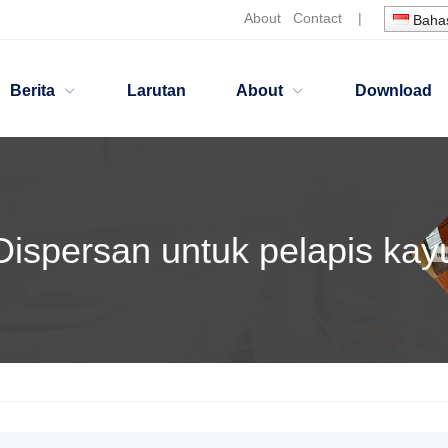
About
Contact
|
Bahas
Berita
Larutan
About
Download
Dispersan untuk pelapis kay