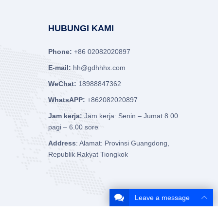
HUBUNGI KAMI
Phone:
+86 02082020897
E-mail:
hh@gdhhhx.com
WeChat:
18988847362
WhatsAPP:
+862082020897
Jam kerja:
Jam kerja: Senin – Jumat 8.00
pagi – 6.00 sore
Address
: Alamat: Provinsi Guangdong,
Republik Rakyat Tiongkok
Leave a message