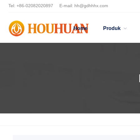
Tel:
+86-02082020897
E-mail:
hh@gdhhhx.com
Home
Produk
Home
Products
Hyperdispersant berbasis air