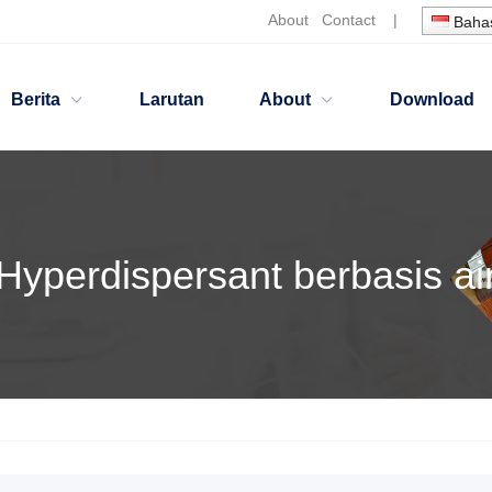
About
Contact
|
Bahas
Berita
Larutan
About
Download
Hyperdispersant berbasis ai