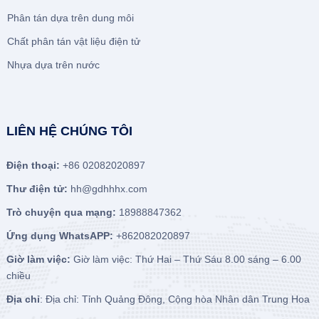
Phân tán dựa trên dung môi
Chất phân tán vật liệu điện tử
Nhựa dựa trên nước
LIÊN HỆ CHÚNG TÔI
Điện thoại:
+86 02082020897
Thư điện tử:
hh@gdhhhx.com
Trò chuyện qua mạng:
18988847362
Ứng dụng WhatsAPP:
+862082020897
Giờ làm việc:
Giờ làm việc: Thứ Hai – Thứ Sáu 8.00 sáng – 6.00
chiều
Địa chỉ
: Địa chỉ: Tỉnh Quảng Đông, Cộng hòa Nhân dân Trung Hoa