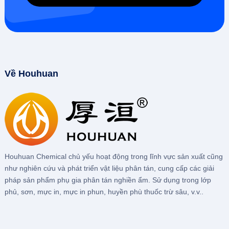
Về Houhuan
Houhuan Chemical chủ yếu hoạt động trong lĩnh vực sản xuất cũng
như nghiên cứu và phát triển vật liệu phân tán, cung cấp các giải
pháp sản phẩm phụ gia phân tán nghiền ẩm. Sử dụng trong lớp
phủ, sơn, mực in, mực in phun, huyền phù thuốc trừ sâu, v.v..