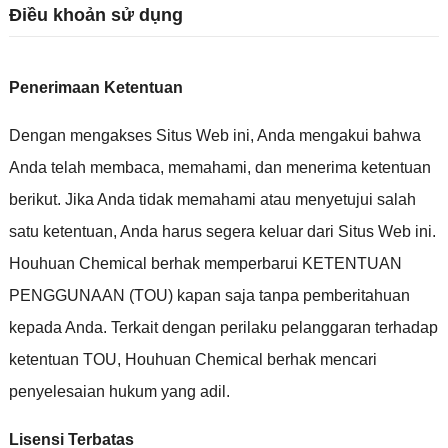
Điều khoản sử dụng
Penerimaan Ketentuan
Dengan mengakses Situs Web ini
,
Anda mengakui bahwa
Anda telah membaca
,
memahami
,
dan menerima ketentuan
berikut
.
Jika Anda tidak memahami atau menyetujui salah
satu ketentuan
,
Anda harus segera keluar dari Situs Web ini
.
Houhuan Chemical berhak memperbarui KETENTUAN
PENGGUNAAN
(
TOU
)
kapan saja tanpa pemberitahuan
kepada Anda
.
Terkait dengan perilaku pelanggaran terhadap
ketentuan TOU
,
Houhuan Chemical berhak mencari
penyelesaian hukum yang adil
.
Lisensi Terbatas