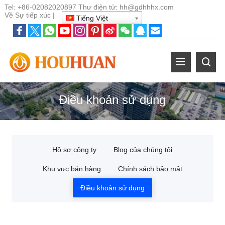
Tel:
+86-02082020897
Thư điện tử:
hh@gdhhhx.com
Về
Sự tiếp xúc
|
Tiếng Việt
Điều khoản sử dụng
Hồ sơ công ty
Blog của chúng tôi
Khu vực bán hàng
Chính sách bảo mật
Điều khoản sử dụng