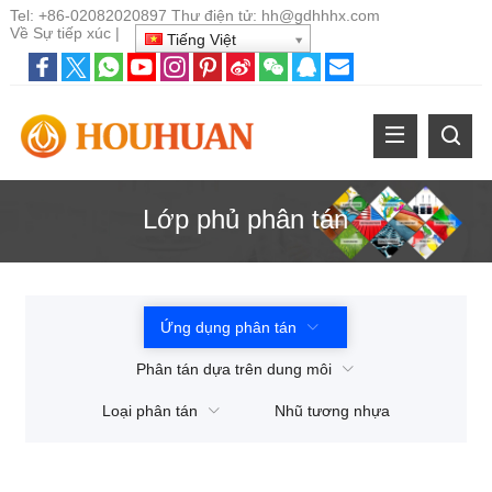
Tel:
+86-02082020897
Thư điện tử:
hh@gdhhhx.com
Về
Sự tiếp xúc
|
Tiếng Việt
Lớp phủ phân tán
Ứng dụng phân tán
Phân tán dựa trên dung môi
Loại phân tán
Nhũ tương nhựa