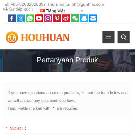
Tel:
+86-02082020897
Thư điện tử:
hh@gdhhhx.com
Về
Sự tiếp xúc
|
Tiếng Việt
Pertanyaan Produk
If you have questions about our products
,
Fill out the form below and
we will answer any questions you have
.
Tips
:
Fields marked with
are required
.
*
:
*
Subject