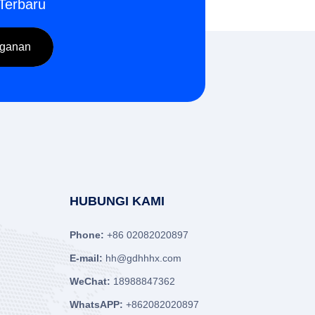
Terbaru
HUBUNGI KAMI
Phone:
+86 02082020897
E-mail:
hh@gdhhhx.com
WeChat:
18988847362
WhatsAPP:
+862082020897