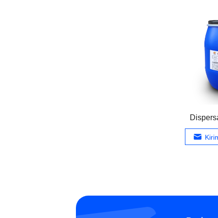
Disper
Kir