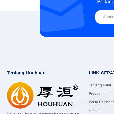
Berlan
Tentang Houhuan
LINK CEPA
Tentang Kami
Produk
Berita Perusah
Unduh
Houhuan Chemical terutama bergerak dalam