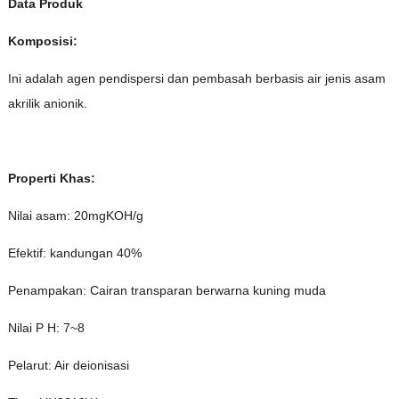
Data Produk
Komposisi:
Ini adalah agen pendispersi dan pembasah berbasis air jenis asam
akrilik anionik.
Properti Khas:
Nilai asam: 20mgKOH/g
Efektif: kandungan 40%
Penampakan: Cairan transparan berwarna kuning muda
Nilai P H: 7~8
Pelarut: Air deionisasi