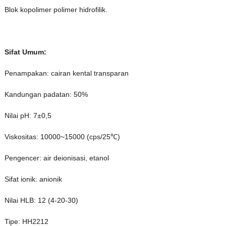
Blok kopolimer polimer hidrofilik.
Sifat Umum:
Penampakan: cairan kental transparan
Kandungan padatan: 50%
Nilai pH: 7±0,5
Viskositas: 10000~15000 (cps/25℃)
Pengencer: air deionisasi, etanol
Sifat ionik: anionik
Nilai HLB: 12 ​​(4-20-30)
Tipe: HH2212