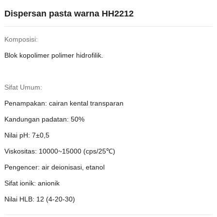
Dispersan pasta warna HH2212
Komposisi:
Blok kopolimer polimer hidrofilik.
Sifat Umum:
Penampakan: cairan kental transparan
Kandungan padatan: 50%
Nilai pH: 7±0,5
Viskositas: 10000~15000 (cps/25℃)
Pengencer: air deionisasi, etanol
Sifat ionik: anionik
Nilai HLB: 12 ​​(4-20-30)