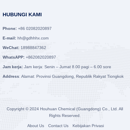
HUBUNGI KAMI
Phone:
+86 02082020897
E-mail:
hh@gdhhhx.com
WeChat:
18988847362
WhatsAPP:
+862082020897
Jam kerja:
Jam kerja: Senin – Jumat 8.00 pagi – 6.00 sore
Address
: Alamat: Provinsi Guangdong, Republik Rakyat Tiongkok
Copyright © 2024
Houhuan Chemical (Guangdong) Co., Ltd.
All
Rights Reserved.
About Us
Contact Us
Kebijakan Privasi