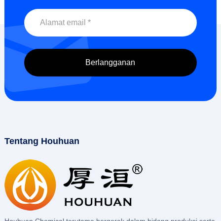
Tentang Houhuan
Houhuan Chemical terutama bergerak dalam bidang produksi serta