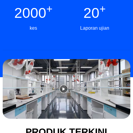
+
+
2000
20
kes
Laporan ujian
PRODUK TERKINI