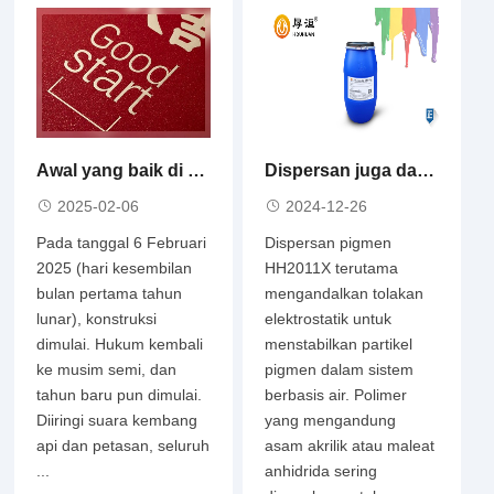
Awal yang baik di tahun 2025
Dispersan juga dapat meningkatkan pembasahan pigmen
2025-02-06
2024-12-26
Pada tanggal 6 Februari
Dispersan pigmen
2025 (hari kesembilan
HH2011X terutama
bulan pertama tahun
mengandalkan tolakan
lunar), konstruksi
elektrostatik untuk
dimulai. Hukum kembali
menstabilkan partikel
ke musim semi, dan
pigmen dalam sistem
tahun baru pun dimulai.
berbasis air. Polimer
Diiringi suara kembang
yang mengandung
api dan petasan, seluruh
asam akrilik atau maleat
...
anhidrida sering