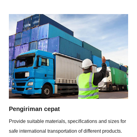
Pengiriman cepat
Provide suitable materials
,
specifications and sizes for
safe international transportation of different products
.