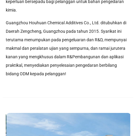
keperluan bersepadu bagi pelanggan untuk bahan pengedaran
kimia.
Guangzhou Houhuan Chemical Additives Co., Ltd. ditubuhkan di
Daerah Zengcheng, Guangzhou pada tahun 2015. Syarikat ini
terutama menumpukan pada pengeluaran dan R&D, mempunyai
makmal dan peralatan ujian yang sempurna, dan ramai jurutera
kanan yang mengkhusus dalam R&Pembangunan dan aplikasi
praktikal, menyediakan penyelesaian pengedaran berbilang
bidang ODM kepada pelanggan!