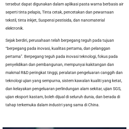
tersebut dapat digunakan dalam aplikasi pasta warna berbasis air
seperti tinta pelapis
, Tinta cetak, pencetakan dan pewarnaan
tekstil, tinta inkjet, Suspensi pestisida,
dan nanomaterial
elektronik
.
Sejak berdiri
,
perusahaan telah berpegang teguh pada tujuan
“
berpegang pada inovasi
,
kualitas pertama
,
dan pelanggan
pertama
”.
Berpegang teguh pada inovasi teknologi
, fokus pada
penyelidikan dan pembangunan, mempunyai kakitangan dan
makmal R&D peringkat tinggi, peralatan pengeluaran canggih dan
teknologi ujian yang sempurna, sistem kawalan kualiti yang ketat,
dan kelayakan pengeluaran perlindungan alam sekitar, ujian SGS,
ujian eksport kastam, boleh dijual di seluruh dunia, dan berada di
tahap terkemuka dalam industri yang sama di China.