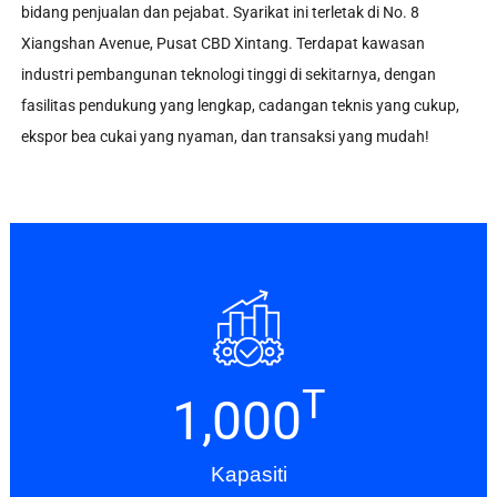
bidang penjualan dan pejabat. Syarikat ini terletak di No. 8
Xiangshan Avenue, Pusat CBD Xintang. Terdapat kawasan
industri pembangunan teknologi tinggi di sekitarnya,
dengan
fasilitas pendukung yang lengkap
,
cadangan teknis yang cukup
,
ekspor bea cukai yang nyaman
,
dan transaksi yang mudah
!
T
1,000
Kapasiti