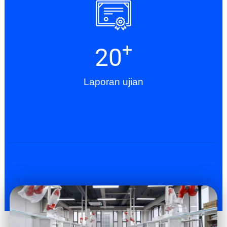
+
20
Laporan ujian