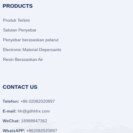
PRODUCTS
Produk Terkini
Salutan Penyebar
Penyebar berasaskan pelarut
Electronic Material Dispersants
Resin Berasaskan Air
CONTACT US
Telefon:
+86 02082020897
E-mail:
hh@gdhhhx.com
WeChat:
18988847362
WhatsAPP:
+862082020897