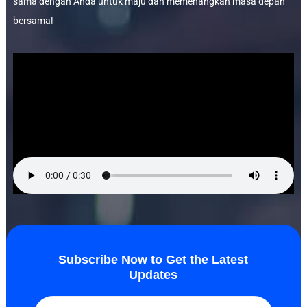
sama dengan Anda untuk maju dan memenangkan masa depan
bersama!
Subscribe Now to Get the Latest
Updates