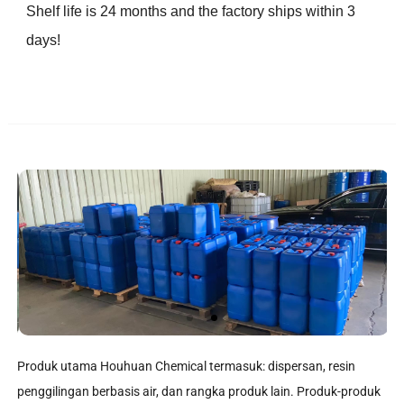
Shelf life is
24
months and the factory ships within
3
days
!
Produk utama Houhuan Chemical termasuk: dispersan,
resin
penggilingan berbasis air
, dan rangka produk lain.
Produk-produk