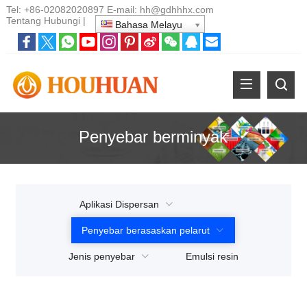
Tel:
+86-02082020897
E-mail:
hh@gdhhhx.com
Tentang
Hubungi
|
Bahasa Melayu
Penyebar berminyak
Aplikasi Dispersan
Penyebar berasaskan pelarut
Jenis penyebar
Emulsi resin