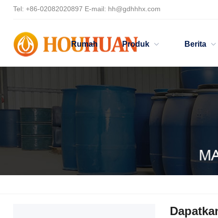
Tel:
+86-02082020897
E-mail:
hh@gdhhhx.com
Rumah
Produk
Berita
Rumah
Dapatkan Sebut Harga
Dapatka