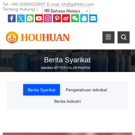
Tel:
+86-02082020897
E-mail:
hh@gdhhhx.com
Tentang
Hubungi
|
Bahasa Melayu
Berita Syarikat
Berita Syarikat
Pengetahuan teknikal
Berita Industri