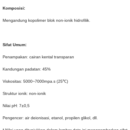
Komposisi:
Mengandung kopolimer blok non-ionik hidrofilik.
Sifat Umum:
Penampakan: cairan kental transparan
Kandungan padatan: 45%
Viskositas: 5000~7000mpa.s (25℃)
Struktur ionik: non-ionik
Nilai pH: 7±0,5
Pengencer: air deionisasi, etanol, propilen glikol, dll.
*.Nilai yang ditunjukkan dalam lembar data ini menggambarkan sifat