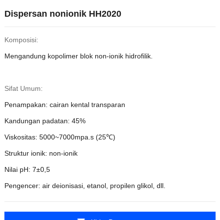
Dispersan nonionik HH2020
Komposisi:
Mengandung kopolimer blok non-ionik hidrofilik.
Sifat Umum:
Penampakan: cairan kental transparan
Kandungan padatan: 45%
Viskositas: 5000~7000mpa.s (25℃)
Struktur ionik: non-ionik
Nilai pH: 7±0,5
Pengencer: air deionisasi, etanol, propilen glikol, dll.